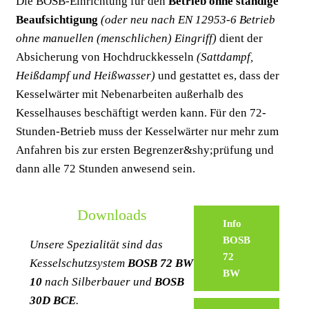
Die BOSB-Einrichtung für den
Betrieb ohne ständige
Beaufsichtigung
(oder neu nach EN 12953-6 Betrieb
ohne manuellen (menschlichen) Eingriff)
dient der
Absicherung von Hochdruckkesseln
(Sattdampf,
Heißdampf und Heißwasser)
und gestattet es, dass der
Kesselwärter mit Nebenarbeiten außerhalb des
Kesselhauses beschäftigt werden kann. Für den 72-
Stunden-Betrieb muss der Kesselwärter nur mehr zum
Anfahren bis zur ersten Begrenzer&shy;prüfung und
dann alle 72 Stunden anwesend sein.
Downloads
Info
BOSB
Unsere Spezialität sind das
72
Kesselschutzsystem
BOSB 72 BW
BW
10
nach Silberbauer und
BOSB
30D BCE
.